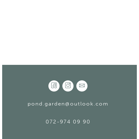
Välkommen att höra av er för
en
kostnadsfri offert!
pond.garden@outlook.com
072-974 09 90