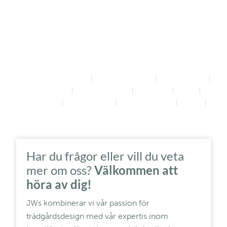
kommunikation, god planering, rätt ekonomi
mm. Just de sakerna är JWs bra på! Vi kan
stoltsera med att ha väldigt bred kompetens
inom byggnationer & projektledning.
Totalentreprenad
Tillbyggnation
Renovering
Takbyten
Fönsterbyten
Uterum
Kök
Badrum
Fasadbyten
Golvläggning
Pool
Solpaneler
Har du frågor eller vill du veta
mer om oss?
Välkommen att
höra av dig!
JWs kombinerar vi vår passion för
trädgårdsdesign med vår expertis inom