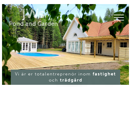
Vi är er totalentreprenör inom
fastighet
och
trädgård
Att bygga och renovera handlar om så mycket
mer än att bara skruva & såga
. Vi skulle säga att
det är den enkla biten. Det svåra är att kunna
utföra arbeten med god ordning, god